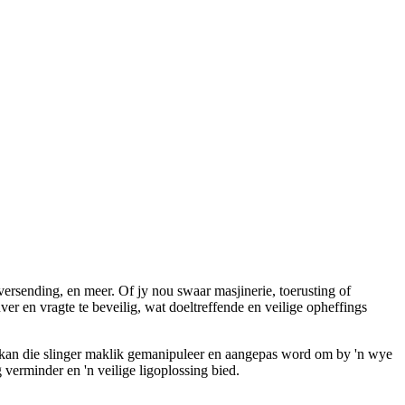
versending, en meer. Of jy nou swaar masjinerie, toerusting of
er en vragte te beveilig, wat doeltreffende en veilige opheffings
 kan die slinger maklik gemanipuleer en aangepas word om by 'n wye
 verminder en 'n veilige ligoplossing bied.