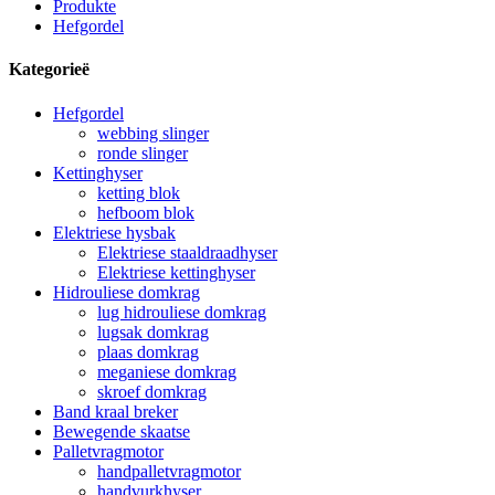
Produkte
Hefgordel
Kategorieë
Hefgordel
webbing slinger
ronde slinger
Kettinghyser
ketting blok
hefboom blok
Elektriese hysbak
Elektriese staaldraadhyser
Elektriese kettinghyser
Hidrouliese domkrag
lug hidrouliese domkrag
lugsak domkrag
plaas domkrag
meganiese domkrag
skroef domkrag
Band kraal breker
Bewegende skaatse
Palletvragmotor
handpalletvragmotor
handvurkhyser