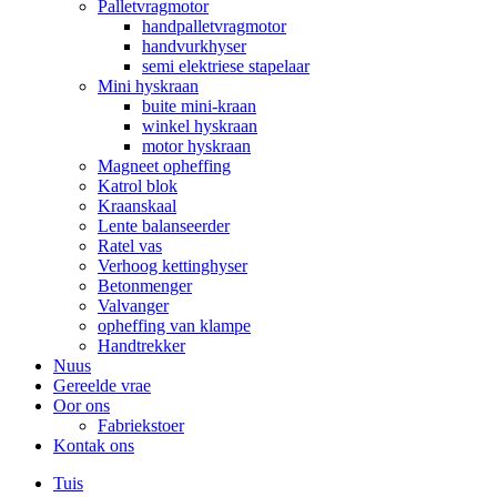
Palletvragmotor
handpalletvragmotor
handvurkhyser
semi elektriese stapelaar
Mini hyskraan
buite mini-kraan
winkel hyskraan
motor hyskraan
Magneet opheffing
Katrol blok
Kraanskaal
Lente balanseerder
Ratel vas
Verhoog kettinghyser
Betonmenger
Valvanger
opheffing van klampe
Handtrekker
Nuus
Gereelde vrae
Oor ons
Fabriekstoer
Kontak ons
Tuis