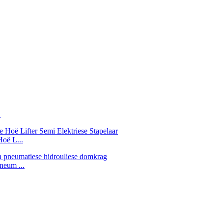
.
Hoë L...
neum ...