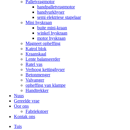
Palletvragmotor
handpalletvragmotor
handvurkhyser
semi elektriese stapelaar
Mini hyskraan
buite mini-kraan
winkel hyskraan
motor hyskraan
Magneet opheffing
Katrol blok
Kraanskaal
Lente balanseerder
Ratel vas
Verhoog kettinghyser
Betonmenger
Valvanger
opheffing van klampe
Handtrekker
Nuus
Gereelde vrae
Oor ons
Fabriekstoer
Kontak ons
Tuis