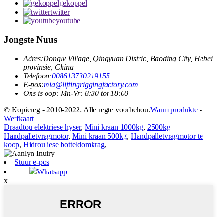
gekoppel
twitter
youtube
Jongste Nuus
Adres:
Donglv Village, Qingyuan Distric, Baoding City, Hebei
provinsie, China
Telefoon:
008613730219155
E-pos:
mia@liftingriggingfactory.com
Ons is oop: Mn-Vr: 8:30 tot 18:00
© Kopiereg - 2010-2022: Alle regte voorbehou.
Warm produkte
-
Werfkaart
Draadtou elektriese hyser
,
Mini kraan 1000kg
,
2500kg
Handpalletvragmotor
,
Mini kraan 500kg
,
Handpalletvragmotor te
koop
,
Hidrouliese botteldomkrag
,
Stuur e-pos
Whatsapp
x