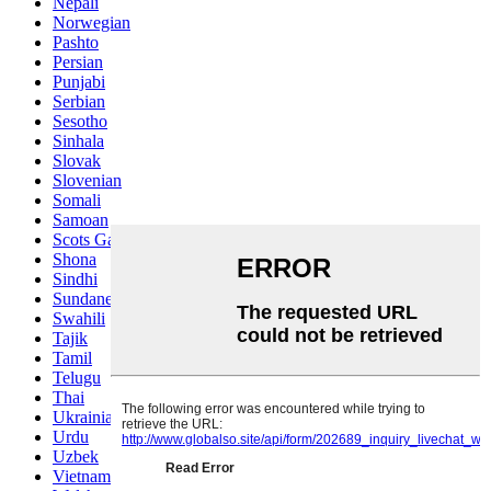
Nepali
Norwegian
Pashto
Persian
Punjabi
Serbian
Sesotho
Sinhala
Slovak
Slovenian
Somali
Samoan
Scots Gaelic
Shona
Sindhi
Sundanese
Swahili
Tajik
Tamil
Telugu
Thai
Ukrainian
Urdu
Uzbek
Vietnamese