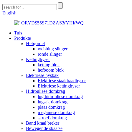
English
Tuis
Produkte
Hefgordel
webbing slinger
ronde slinger
Kettinghyser
ketting blok
hefboom blok
Elektriese hysbak
Elektriese staaldraadhyser
Elektriese kettinghyser
Hidrouliese domkrag
lug hidrouliese domkrag
lugsak domkrag
plaas domkrag
meganiese domkrag
skroef domkrag
Band kraal breker
Bewegende skaatse