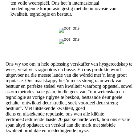
ten volle weerspieël. Ons het 'n internasionaal
mededingende korporasie gestig met die innovasie van
kwaliteit, tegnologie en bestuur.
Ons wy toe om 'n hele oplossing verskaffer van hysgereedskap te
wees, veral vir vragmotors en busse. En ons produkte word
uitgevoer na die meeste lande van die wêreld met 'n lang groot
reputasie. Ons maatskappy het 'n reeks streng raamwerk van
bestuur en perfekte stelsel van kwaliteit waarborg opgestel, sowel
as om metodes na te gaan, in die gees van "om wetenskap en
tegnologie as vorige riglyne te beskou, bestaande deur goeie
gehalte, ontwikkel deur krediet, soek voordeel deur streng
bestuur". Met uitstekende kwaliteit, goed
diens en uitstekende reputasie, ons wen alle kliënte
vertroue.Gedurende laaste 20 jaar se harde werk, hou ons ervare
span altyd opdateer, en verskaf aan die mark met stabiele
kwaliteit produkte en mededingende pryse.