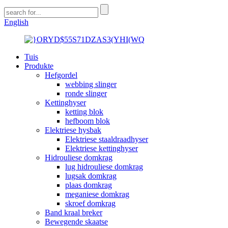
English
Tuis
Produkte
Hefgordel
webbing slinger
ronde slinger
Kettinghyser
ketting blok
hefboom blok
Elektriese hysbak
Elektriese staaldraadhyser
Elektriese kettinghyser
Hidrouliese domkrag
lug hidrouliese domkrag
lugsak domkrag
plaas domkrag
meganiese domkrag
skroef domkrag
Band kraal breker
Bewegende skaatse