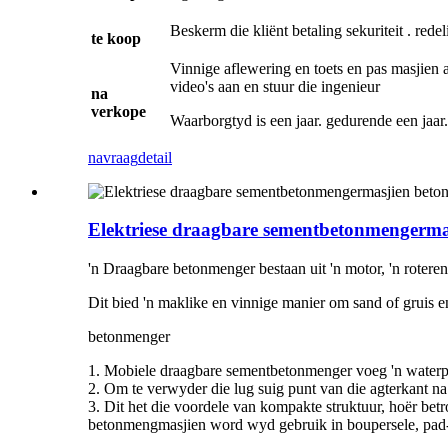
Beskerm die kliënt betaling sekuriteit . redel
te koop
Vinnige aflewering en toets en pas masjien 
video's aan en stuur die ingenieur
na
verkope
Waarborgtyd is een jaar. gedurende een jaar.
navraag
detail
Elektriese draagbare sementbetonmengerm
'n Draagbare betonmenger bestaan ​​uit 'n motor, 'n rote
Dit bied 'n maklike en vinnige manier om sand of gruis e
betonmenger
1. Mobiele draagbare sementbetonmenger voeg 'n waterpom
2. Om te verwyder die lug suig punt van die agterkant na 
3. Dit het die voordele van kompakte struktuur, hoër bet
betonmengmasjien word wyd gebruik in boupersele, pad- e