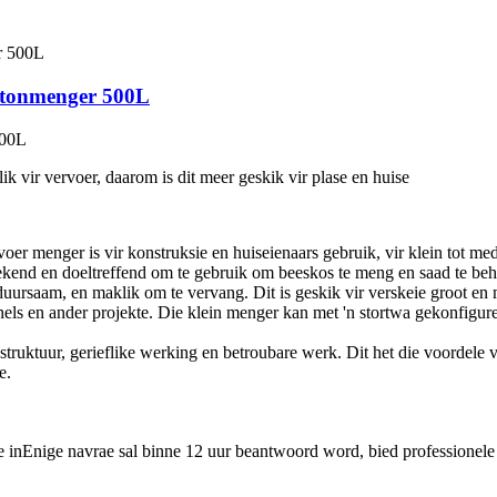
etonmenger 500L
500L
lik vir vervoer, daarom is dit meer geskik vir plase en huise
oer menger is vir konstruksie en huiseienaars gebruik, vir klein tot 
stekend en doeltreffend om te gebruik om beeskos te meng en saad te beha
uursaam, en maklik om te vervang. Dit is geskik vir verskeie groot e
nels en ander projekte. Die klein menger kan met 'n stortwa gekonfigure
ruktuur, gerieflike werking en betroubare werk. Dit het die voordele 
e.
e inEnige navrae sal binne 12 uur beantwoord word, bied professionele