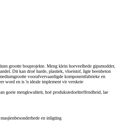
medium grootte bouprojekte. Meng klein hoeveelhede gipsmodder,
ndel. Dit kan droë harde, plastiek, vloeistof, ligte beenbeton
n mediumgrootte voorafvervaardigde komponentfabrieke en
er word en is 'n ideale implement vir verskeie
van goeie mengkwaliteit, hoë produksiedoeltreffendheid, lae
 masjienbesonderhede en inligting