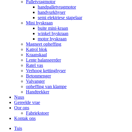
Palletvragmotor
handpalletvragmotor
handvurkhyser
semi elektriese stapelaar
Mini hyskraan
buite mini-kraan
winkel hyskraan
motor hyskraan
Magneet opheffing
Katrol blok
Kraanskaal
Lente balanseerder
Ratel vas
Verhoog kettinghyser
Betonmenger
Valvanger
opheffing van klampe
Handtrekker
Nuus
Gereelde vrae
Oor ons
Fabriekstoer
Kontak ons
Tuis