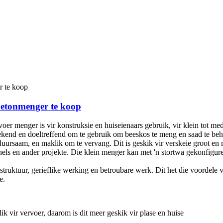
betonmenger te koop
oer menger is vir konstruksie en huiseienaars gebruik, vir klein tot 
stekend en doeltreffend om te gebruik om beeskos te meng en saad te beha
uursaam, en maklik om te vervang. Dit is geskik vir verskeie groot e
nels en ander projekte. Die klein menger kan met 'n stortwa gekonfigure
ruktuur, gerieflike werking en betroubare werk. Dit het die voordele 
e.
lik vir vervoer, daarom is dit meer geskik vir plase en huise