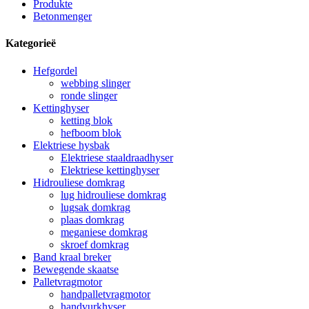
Produkte
Betonmenger
Kategorieë
Hefgordel
webbing slinger
ronde slinger
Kettinghyser
ketting blok
hefboom blok
Elektriese hysbak
Elektriese staaldraadhyser
Elektriese kettinghyser
Hidrouliese domkrag
lug hidrouliese domkrag
lugsak domkrag
plaas domkrag
meganiese domkrag
skroef domkrag
Band kraal breker
Bewegende skaatse
Palletvragmotor
handpalletvragmotor
handvurkhyser