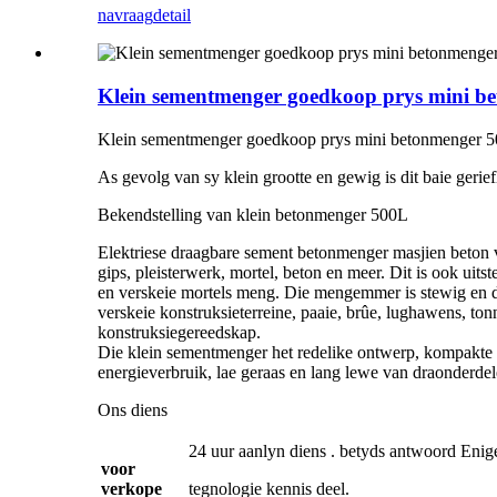
navraag
detail
Klein sementmenger goedkoop prys mini b
Klein sementmenger goedkoop prys mini betonmenger 
As gevolg van sy klein grootte en gewig is dit baie gerief
Bekendstelling van klein betonmenger 500L
Elektriese draagbare sement betonmenger masjien beton v
gips, pleisterwerk, mortel, beton en meer. Dit is ook uit
en verskeie mortels meng. Die mengemmer is stewig en d
verskeie konstruksieterreine, paaie, brûe, lughawens, ton
konstruksiegereedskap.
Die klein sementmenger het redelike ontwerp, kompakte st
energieverbruik, lae geraas en lang lewe van draonderdel
Ons diens
24 uur aanlyn diens . betyds antwoord Enig
voor
verkope
tegnologie kennis deel.