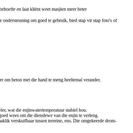
t behoefte en laat kliënt weet masjien meer beter
ondersteuning om goed te gebruik, bied stap vir stap foto's of
nier om beton met die hand te meng heeltemal verander.
er, wat die enjinwatertemperatuur stabiel hou.
l goed wees om die dienslewe van die enjin te verleng.
maklik verskuifbaar tussen terreine, ens. Die omgekeerde drom-