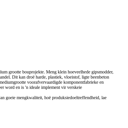
medium grootte bouprojekte. Meng klein hoeveelhede gipsmodder,
ndel. Dit kan droë harde, plastiek, vloeistof, ligte beenbeton
n mediumgrootte voorafvervaardigde komponentfabrieke en
er word en is 'n ideale implement vir verskeie
van goeie mengkwaliteit, hoë produksiedoeltreffendheid, lae