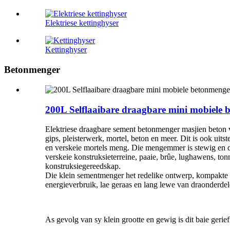
Elektriese kettinghyser
Kettinghyser
Betonmenger
200L Selflaaibare draagbare mini mobiele 
Elektriese draagbare sement betonmenger masjien beton v
gips, pleisterwerk, mortel, beton en meer. Dit is ook uit
en verskeie mortels meng. Die mengemmer is stewig en d
verskeie konstruksieterreine, paaie, brûe, lughawens, ton
konstruksiegereedskap.
Die klein sementmenger het redelike ontwerp, kompakte st
energieverbruik, lae geraas en lang lewe van draonderdel
As gevolg van sy klein grootte en gewig is dit baie gerief