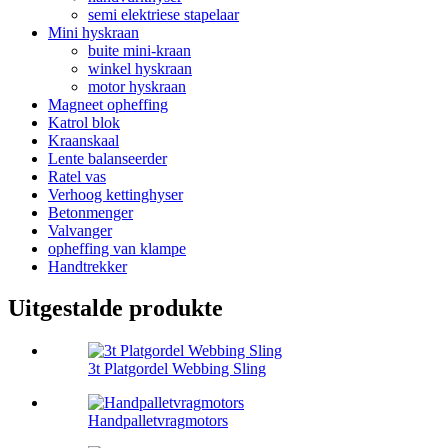
semi elektriese stapelaar
Mini hyskraan
buite mini-kraan
winkel hyskraan
motor hyskraan
Magneet opheffing
Katrol blok
Kraanskaal
Lente balanseerder
Ratel vas
Verhoog kettinghyser
Betonmenger
Valvanger
opheffing van klampe
Handtrekker
Uitgestalde produkte
3t Platgordel Webbing Sling
Handpalletvragmotors