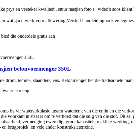
ike prys en verseker kwaliteit . stuur masjien foto's , video's soos kliën
aan wat goed werk voor aflewering Verskaf handleidingboek en tegniese 
 bied die onderdele gratis aan
asjien betonvoermenger 350L
rende drom, lemme, staanders, ens. Betonmenger het die tradisionele ma
n water te meng.
p by vir watersirkulasie tussen watertenk van die enjin en die verkoel
die voorkant in staat is om te verhoed dat die suig van die stof. Dit sa
roubaarheid, vermenging eweredig, groot kapasiteit, maklike werking, 
n brugprojek, en vele ander konstruksieterreine.