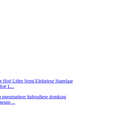
.
Hoë L...
neum ...