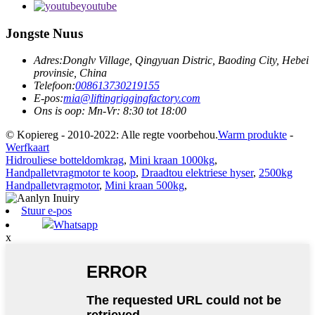
youtube
Jongste Nuus
Adres:
Donglv Village, Qingyuan Distric, Baoding City, Hebei
provinsie, China
Telefoon:
008613730219155
E-pos:
mia@liftingriggingfactory.com
Ons is oop: Mn-Vr: 8:30 tot 18:00
© Kopiereg - 2010-2022: Alle regte voorbehou.
Warm produkte
-
Werfkaart
Hidrouliese botteldomkrag
,
Mini kraan 1000kg
,
Handpalletvragmotor te koop
,
Draadtou elektriese hyser
,
2500kg
Handpalletvragmotor
,
Mini kraan 500kg
,
Stuur e-pos
Whatsapp
x