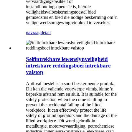
vervaardigingsfasiliteit of
instandhoudingsoperasie is, hierdie
veiligheidsvalbeskermingstoestel bied
gemoedsrus en bied die nodige beskerming om 'n
veilige werksomgewing vir almal te verseker.
navraag
detail
Selfintrekbare lewenslynveiligheid
intrekbare reddingsboei intrekbare
valstop
Anti-val toestel is 'n soort beskermende produk.
Dit kan die vallende voorwerpe vinnig binne 'n
beperkte afstand rem en sluit. It is suitable for the
safety protection when the crane is lifting to
prevent the accidental falling of the lifted
workpiece. It can effectively protect the life
safety of ground operators and the damage of the
lifted workpiece. Dit word gebruik in
metallurgie, motorvervaardiging, petrochemiese
industrie, ingenieurskonstruksie, elektriese krag,