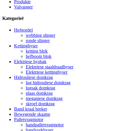
Produkte
Valvanger
Kategorieë
Hefgordel
webbing slinger
ronde slinger
Kettinghyser
ketting blok
hefboom blok
Elektriese hysbak
Elektriese staaldraadhyser
Elektriese kettinghyser
Hidrouliese domkrag
lug hidrouliese domkrag
lugsak domkrag
plaas domkrag
meganiese domkrag
skroef domkrag
Band kraal breker
Bewegende skaatse
Palletvragmotor
handpalletvragmotor
handvurkhyser