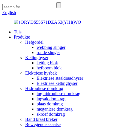
English
Tuis
Produkte
Hefgordel
webbing slinger
ronde slinger
Kettinghyser
ketting blok
hefboom blok
Elektriese hysbak
Elektriese staaldraadhyser
Elektriese kettinghyser
Hidrouliese domkrag
lug hidrouliese domkrag
lugsak domkrag
plaas domkrag
meganiese domkrag
skroef domkrag
Band kraal breker
Bewegende skaatse