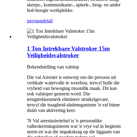
skeeps-, kommunikasie-, apteek-, brug- en ander
hoë-hoogte werkplekke.
navraag
detail
1 Ton Intrekbare Valstroker 15m
Veiligheidsvalstroker
Bekendstelling van valstop
Die val Arrester is ontwerp om die persoon uit
vertikale watervalle te weerhou, terwyl hulle die
vryheid van beweging moontlik maak. Dit kan
ook valstoper genoem word. Die
terugtrekkenmerk elimineer struikelgevare,
terwyl die traagheid-sluitmeganisme 'n val binne
duim van aktivering keer.
'N Val arrestasiestelsel is 'n persoonlike
valbeskermingsisteem wat 'n vrye val in hegtenis
neem en wat die impakskrag op die liggaam van