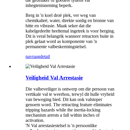
die gebruiker of goedere tydens val
inhegtenisneming beperk.
Berg in 'n koel droë plek, ver weg van
chemikalieë, water, direkte sonlig en bronne van
hitte en vibrasie. Maak seker dat die
kabelgedeelte heeltemal ingetrek is voor berging.
Dit is veral belangrik wanneer retractors buite in
plek gelaat word as komponente van 'n
permanente valbeskermingstelsel.
navraag
detail
Veiligheid Val Arrestasie
Die valbeveiliger is ontwerp om die persoon van
vertikale val te weerhou, terwyl dit hulle vryheid
van beweging bied. Dit kan ook valstoper
genoem word. The retracting feature eliminates
tripping hazards while the inertia-locking
mechanism arrests a fall within inches of
activation.
'N Val arrestasiestelsel is 'n persoonlike