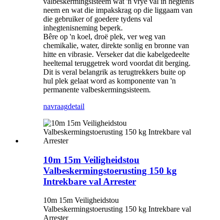
valbeskermingsisteem wat 'n vrye val in hegtenis
neem en wat die impakskrag op die liggaam van
die gebruiker of goedere tydens val
inhegtenisneming beperk.
Bêre op 'n koel, droë plek, ver weg van
chemikalie, water, direkte sonlig en bronne van
hitte en vibrasie. Verseker dat die kabelgedeelte
heeltemal teruggetrek word voordat dit berging.
Dit is veral belangrik as terugtrekkers buite op
hul plek gelaat word as komponente van 'n
permanente valbeskermingsisteem.
navraag
detail
10m 15m Veiligheidstou
Valbeskermingstoerusting 150 kg
Intrekbare val Arrester
10m 15m Veiligheidstou
Valbeskermingstoerusting 150 kg Intrekbare val
Arrester