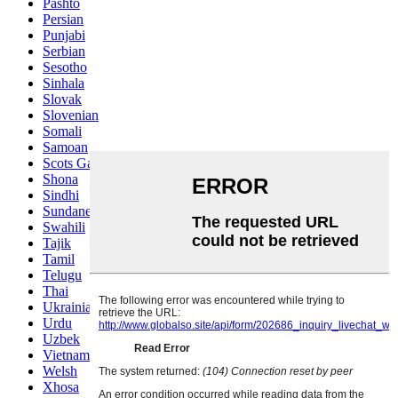
Pashto
Persian
Punjabi
Serbian
Sesotho
Sinhala
Slovak
Slovenian
Somali
Samoan
Scots Gaelic
Shona
Sindhi
Sundanese
Swahili
Tajik
Tamil
Telugu
Thai
Ukrainian
Urdu
Uzbek
Vietnamese
Welsh
Xhosa