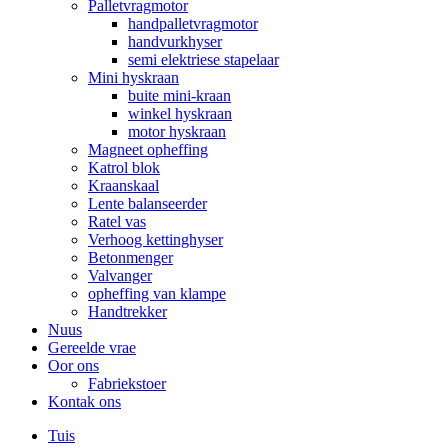
Palletvragmotor
handpalletvragmotor
handvurkhyser
semi elektriese stapelaar
Mini hyskraan
buite mini-kraan
winkel hyskraan
motor hyskraan
Magneet opheffing
Katrol blok
Kraanskaal
Lente balanseerder
Ratel vas
Verhoog kettinghyser
Betonmenger
Valvanger
opheffing van klampe
Handtrekker
Nuus
Gereelde vrae
Oor ons
Fabriekstoer
Kontak ons
Tuis