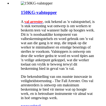
150KG-valstopper
A
val arrester
, ook bekend as 'n valstopstelsel, is
'n stuk toerusting wat ontwerp is om werkers te
beskerm teen val wanneer hulle op hoogtes werk.
Dit is 'n noodsaaklike komponent van
valbeskermingstelsels en word gebruik om 'n val
wat aan die gang is te stop, die impak op die
werker te minimaliseer en ernstige beserings of
sterftes te voorkom. Valstoppers is ontwerp om
deur die werker gedra te word en word tipies aan
'n veilige ankerpunt gekoppel, wat die werker
toelaat om vrylik te beweeg terwyl dit
beskerming bied in geval van 'n val.
Die bekendstelling van ons nuutste innovasie in
veiligheidstoerusting - The Fall Arrester. Ons val
arresteerders is ontwerp om maksimum
beskerming te bied vir mense wat op hoogte
werk, en is betroubare instrumente vir almal wat
in hoë omgewings werk.
navraag
detail