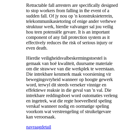
Retractable fall arresters are specifically designed
to stop workers from falling in the event of a
sudden fall. Of jy nou op 'n konstruksieterrein,
telekommunikasietoring of enige ander verhewe
struktuur werk, hierdie valvanger sal jou veilig
hou teen potensiële gevare. It is an important
component of any fall protection system as it
effectively reduces the risk of serious injury or
even death.
Hierdie veiligheidsvalbeskermingstoestel is
gemaak van hoë kwaliteit, duursame materiale
om die strawwe van die werkplek te weerstaan.
Die intrekbare kenmerk maak voorsiening vir
bewegingsvryheid wanneer op hoogte gewerk
word, terwyl dit steeds verseker vinnige en
effektiewe reaksie in die geval van 'n val. Die
intrekbare reddingsboei word outomaties verleng
en ingetrek, wat die regte hoeveelheid speling
verskaf wanneer nodig en oormatige speling
voorkom wat verstrengeling of struikelgevare
kan veroorsaak.
navraag
detail