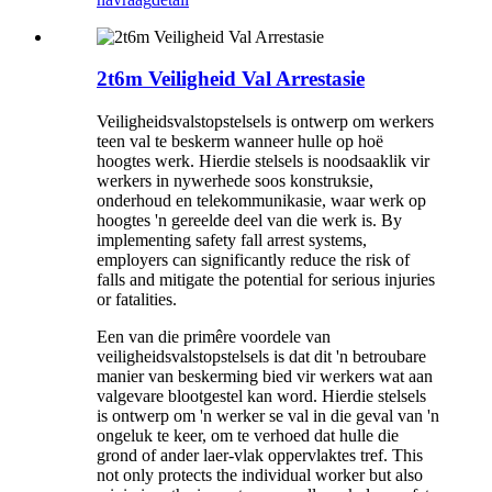
2t6m Veiligheid Val Arrestasie
Veiligheidsvalstopstelsels is ontwerp om werkers
teen val te beskerm wanneer hulle op hoë
hoogtes werk. Hierdie stelsels is noodsaaklik vir
werkers in nywerhede soos konstruksie,
onderhoud en telekommunikasie, waar werk op
hoogtes 'n gereelde deel van die werk is. By
implementing safety fall arrest systems,
employers can significantly reduce the risk of
falls and mitigate the potential for serious injuries
or fatalities.
Een van die primêre voordele van
veiligheidsvalstopstelsels is dat dit 'n betroubare
manier van beskerming bied vir werkers wat aan
valgevare blootgestel kan word. Hierdie stelsels
is ontwerp om 'n werker se val in die geval van 'n
ongeluk te keer, om te verhoed dat hulle die
grond of ander laer-vlak oppervlaktes tref. This
not only protects the individual worker but also