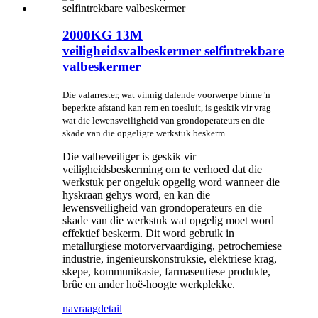
2000KG 13M
veiligheidsvalbeskermer selfintrekbare
valbeskermer
Die valarrester, wat vinnig dalende voorwerpe binne 'n
beperkte afstand kan rem en toesluit, is geskik vir vrag
wat die lewensveiligheid van grondoperateurs en die
skade van die opgeligte werkstuk beskerm.
Die valbeveiliger is geskik vir
veiligheidsbeskerming om te verhoed dat die
werkstuk per ongeluk opgelig word wanneer die
hyskraan gehys word, en kan die
lewensveiligheid van grondoperateurs en die
skade van die werkstuk wat opgelig moet word
effektief beskerm. Dit word gebruik in
metallurgiese motorvervaardiging, petrochemiese
industrie, ingenieurskonstruksie, elektriese krag,
skepe, kommunikasie, farmaseutiese produkte,
brûe en ander hoë-hoogte werkplekke.
navraag
detail