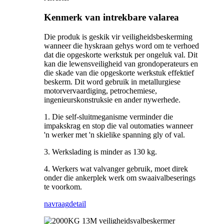
Kenmerk van intrekbare valarea
Die produk is geskik vir veiligheidsbeskerming
wanneer die hyskraan gehys word om te verhoed
dat die opgeskorte werkstuk per ongeluk val. Dit
kan die lewensveiligheid van grondoperateurs en
die skade van die opgeskorte werkstuk effektief
beskerm. Dit word gebruik in metallurgiese
motorvervaardiging, petrochemiese,
ingenieurskonstruksie en ander nywerhede.
1. Die self-sluitmeganisme verminder die
impakskrag en stop die val outomaties wanneer
'n werker met 'n skielike spanning gly of val.
3. Werkslading is minder as 130 kg.
4. Werkers wat valvanger gebruik, moet direk
onder die ankerplek werk om swaaivalbeserings
te voorkom.
navraag
detail