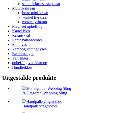
semi elektriese stapelaar
Mini hyskraan
buite mini-kraan
winkel hyskraan
motor hyskraan
Magneet opheffing
Katrol blok
Kraanskaal
Lente balanseerder
Ratel vas
Verhoog kettinghyser
Betonmenger
Valvanger
opheffing van klampe
Handtrekker
Uitgestalde produkte
3t Platgordel Webbing Sling
Handpalletvragmotors