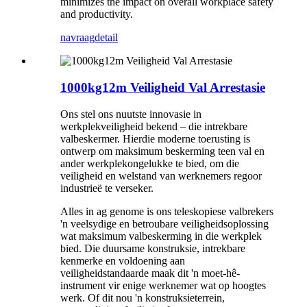
minimizes the impact on overall workplace safety
and productivity.
navraag
detail
1000kg12m Veiligheid Val Arrestasie
Ons stel ons nuutste innovasie in
werkplekveiligheid bekend – die intrekbare
valbeskermer. Hierdie moderne toerusting is
ontwerp om maksimum beskerming teen val en
ander werkplekongelukke te bied, om die
veiligheid en welstand van werknemers regoor
industrieë te verseker.
Alles in ag genome is ons teleskopiese valbrekers
'n veelsydige en betroubare veiligheidsoplossing
wat maksimum valbeskerming in die werkplek
bied. Die duursame konstruksie, intrekbare
kenmerke en voldoening aan
veiligheidstandaarde maak dit 'n moet-hê-
instrument vir enige werknemer wat op hoogtes
werk. Of dit nou 'n konstruksieterrein,