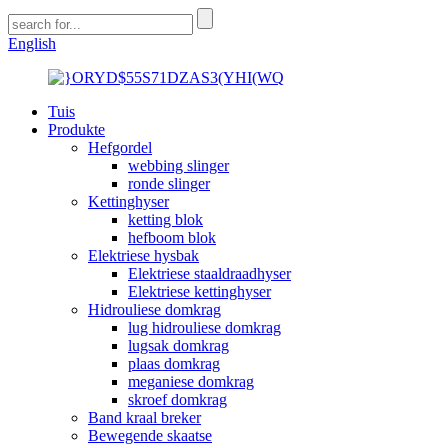
English
Tuis
Produkte
Hefgordel
webbing slinger
ronde slinger
Kettinghyser
ketting blok
hefboom blok
Elektriese hysbak
Elektriese staaldraadhyser
Elektriese kettinghyser
Hidrouliese domkrag
lug hidrouliese domkrag
lugsak domkrag
plaas domkrag
meganiese domkrag
skroef domkrag
Band kraal breker
Bewegende skaatse