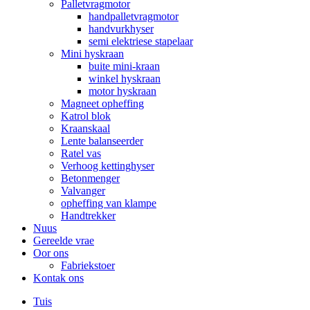
Palletvragmotor
handpalletvragmotor
handvurkhyser
semi elektriese stapelaar
Mini hyskraan
buite mini-kraan
winkel hyskraan
motor hyskraan
Magneet opheffing
Katrol blok
Kraanskaal
Lente balanseerder
Ratel vas
Verhoog kettinghyser
Betonmenger
Valvanger
opheffing van klampe
Handtrekker
Nuus
Gereelde vrae
Oor ons
Fabriekstoer
Kontak ons
Tuis