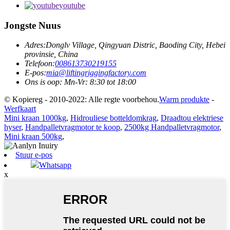
youtube
Jongste Nuus
Adres:
Donglv Village, Qingyuan Distric, Baoding City, Hebei
provinsie, China
Telefoon:
008613730219155
E-pos:
mia@liftingriggingfactory.com
Ons is oop: Mn-Vr: 8:30 tot 18:00
© Kopiereg - 2010-2022: Alle regte voorbehou.
Warm produkte
-
Werfkaart
Mini kraan 1000kg
,
Hidrouliese botteldomkrag
,
Draadtou elektriese
hyser
,
Handpalletvragmotor te koop
,
2500kg Handpalletvragmotor
,
Mini kraan 500kg
,
Stuur e-pos
Whatsapp
x