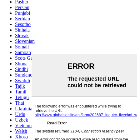
Pashto
Persian
Punjabi
Serbian
Sesotho
Sinhala
Slovak
Slovenian
Somali
Samoan
Scots Gaelic
Shona
Sindhi
Sundanese
Swahili
Tajik
Tamil
Telugu
Thai
Ukrainian
Urdu
Uzbek
Vietnamese
Welsh
Xhosa