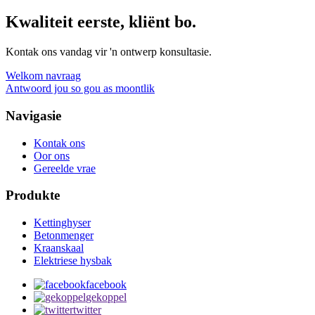
Kwaliteit eerste, kliënt bo.
Kontak ons ​​vandag vir 'n ontwerp konsultasie.
Welkom navraag
Antwoord jou so gou as moontlik
Navigasie
Kontak ons
Oor ons
Gereelde vrae
Produkte
Kettinghyser
Betonmenger
Kraanskaal
Elektriese hysbak
facebook
gekoppel
twitter