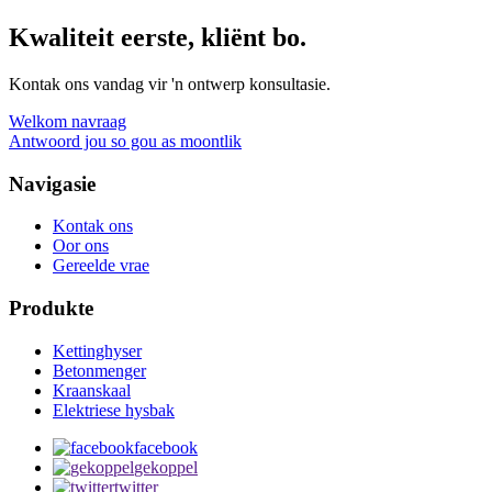
Kwaliteit eerste, kliënt bo.
Kontak ons ​​vandag vir 'n ontwerp konsultasie.
Welkom navraag
Antwoord jou so gou as moontlik
Navigasie
Kontak ons
Oor ons
Gereelde vrae
Produkte
Kettinghyser
Betonmenger
Kraanskaal
Elektriese hysbak
facebook
gekoppel
twitter