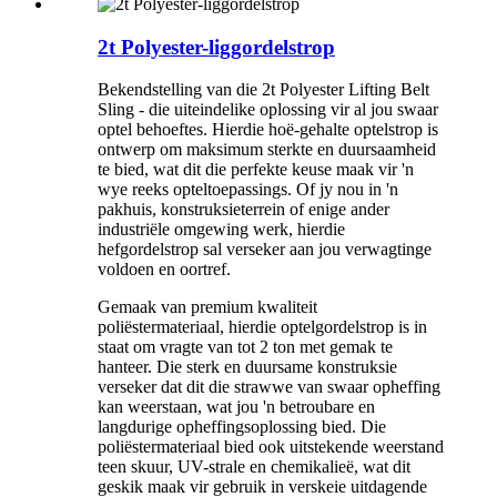
2t Polyester-liggordelstrop
Bekendstelling van die 2t Polyester Lifting Belt
Sling - die uiteindelike oplossing vir al jou swaar
optel behoeftes. Hierdie hoë-gehalte optelstrop is
ontwerp om maksimum sterkte en duursaamheid
te bied, wat dit die perfekte keuse maak vir 'n
wye reeks opteltoepassings. Of jy nou in 'n
pakhuis, konstruksieterrein of enige ander
industriële omgewing werk, hierdie
hefgordelstrop sal verseker aan jou verwagtinge
voldoen en oortref.
Gemaak van premium kwaliteit
poliëstermateriaal, hierdie optelgordelstrop is in
staat om vragte van tot 2 ton met gemak te
hanteer. Die sterk en duursame konstruksie
verseker dat dit die strawwe van swaar opheffing
kan weerstaan, wat jou 'n betroubare en
langdurige opheffingsoplossing bied. Die
poliëstermateriaal bied ook uitstekende weerstand
teen skuur, UV-strale en chemikalieë, wat dit
geskik maak vir gebruik in verskeie uitdagende