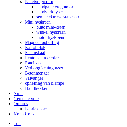
Palletvragmotor
handpalletvragmotor
handvurkhyser
semi elektriese stapelaar
Mini hyskraan
buite mini-kraan
winkel hyskraan
motor hyskraan
Magneet opheffing
Katrol blok
Kraanskaal
Lente balanseerder
Ratel vas
Verhoog kettinghyser
Betonmenger
Valvanger
opheffing van klampe
Handtrekker
Nuus
Gereelde vrae
Oor ons
Fabriekstoer
Kontak ons
Tuis