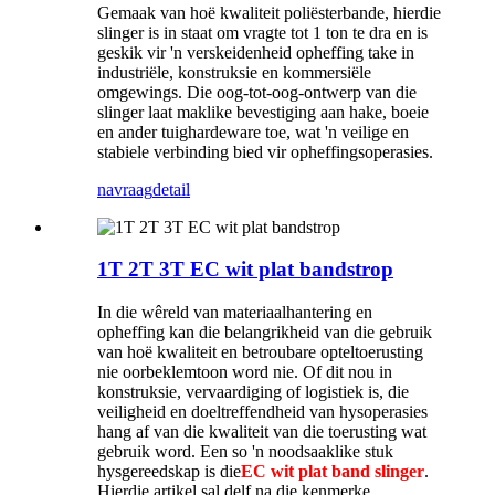
Gemaak van hoë kwaliteit poliësterbande, hierdie
slinger is in staat om vragte tot 1 ton te dra en is
geskik vir 'n verskeidenheid opheffing take in
industriële, konstruksie en kommersiële
omgewings. Die oog-tot-oog-ontwerp van die
slinger laat maklike bevestiging aan hake, boeie
en ander tuighardeware toe, wat 'n veilige en
stabiele verbinding bied vir opheffingsoperasies.
navraag
detail
1T 2T 3T EC wit plat bandstrop
In die wêreld van materiaalhantering en
opheffing kan die belangrikheid van die gebruik
van hoë kwaliteit en betroubare opteltoerusting
nie oorbeklemtoon word nie. Of dit nou in
konstruksie, vervaardiging of logistiek is, die
veiligheid en doeltreffendheid van hysoperasies
hang af van die kwaliteit van die toerusting wat
gebruik word. Een so 'n noodsaaklike stuk
hysgereedskap is die
EC wit plat band slinger
.
Hierdie artikel sal delf na die kenmerke,