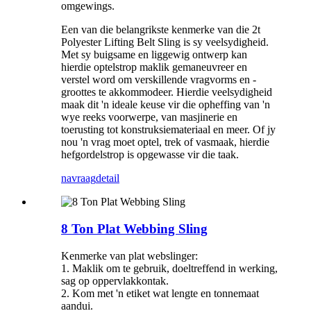
omgewings.
Een van die belangrikste kenmerke van die 2t
Polyester Lifting Belt Sling is sy veelsydigheid.
Met sy buigsame en liggewig ontwerp kan
hierdie optelstrop maklik gemaneuvreer en
verstel word om verskillende vragvorms en -
groottes te akkommodeer. Hierdie veelsydigheid
maak dit 'n ideale keuse vir die opheffing van 'n
wye reeks voorwerpe, van masjinerie en
toerusting tot konstruksiemateriaal en meer. Of jy
nou 'n vrag moet optel, trek of vasmaak, hierdie
hefgordelstrop is opgewasse vir die taak.
navraag
detail
8 Ton Plat Webbing Sling
Kenmerke van plat webslinger:
1. Maklik om te gebruik, doeltreffend in werking,
sag op oppervlakkontak.
2. Kom met 'n etiket wat lengte en tonnemaat
aandui.