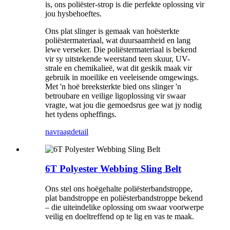
is, ons poliëster-strop is die perfekte oplossing vir
jou hysbehoeftes.
Ons plat slinger is gemaak van hoësterkte
poliëstermateriaal, wat duursaamheid en lang
lewe verseker. Die poliëstermateriaal is bekend
vir sy uitstekende weerstand teen skuur, UV-
strale en chemikalieë, wat dit geskik maak vir
gebruik in moeilike en veeleisende omgewings.
Met 'n hoë breeksterkte bied ons slinger 'n
betroubare en veilige ligoplossing vir swaar
vragte, wat jou die gemoedsrus gee wat jy nodig
het tydens opheffings.
navraag
detail
6T Polyester Webbing Sling Belt
Ons stel ons hoëgehalte poliësterbandstroppe,
plat bandstroppe en poliësterbandstroppe bekend
– die uiteindelike oplossing om swaar voorwerpe
veilig en doeltreffend op te lig en vas te maak.