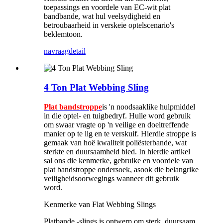
toepassings en voordele van EC-wit ​​plat
bandbande, wat hul veelsydigheid en
betroubaarheid in verskeie optelscenario's
beklemtoon.
navraag
detail
4 Ton Plat Webbing Sling
Plat bandstroppe
is 'n noodsaaklike hulpmiddel
in die optel- en tuigbedryf. Hulle word gebruik
om swaar vragte op 'n veilige en doeltreffende
manier op te lig en te verskuif. Hierdie stroppe is
gemaak van hoë kwaliteit poliësterbande, wat
sterkte en duursaamheid bied. In hierdie artikel
sal ons die kenmerke, gebruike en voordele van
plat bandstroppe ondersoek, asook die belangrike
veiligheidsoorwegings wanneer dit gebruik
word.
Kenmerke van Flat Webbing Slings
Platbande -slings is ontwerp om sterk, duursaam