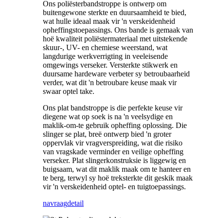
Ons poliësterbandstroppe is ontwerp om
buitengewone sterkte en duursaamheid te bied,
wat hulle ideaal maak vir 'n verskeidenheid
opheffingstoepassings. Ons bande is gemaak van
hoë kwaliteit poliëstermateriaal met uitstekende
skuur-, UV- en chemiese weerstand, wat
langdurige werkverrigting in veeleisende
omgewings verseker. Versterkte stikwerk en
duursame hardeware verbeter sy betroubaarheid
verder, wat dit 'n betroubare keuse maak vir
swaar optel take.
Ons plat bandstroppe is die perfekte keuse vir
diegene wat op soek is na 'n veelsydige en
maklik-om-te gebruik opheffing oplossing. Die
slinger se plat, breë ontwerp bied 'n groter
oppervlak vir vragverspreiding, wat die risiko
van vragskade verminder en veilige opheffing
verseker. Plat slingerkonstruksie is liggewig en
buigsaam, wat dit maklik maak om te hanteer en
te berg, terwyl sy hoë treksterkte dit geskik maak
vir 'n verskeidenheid optel- en tuigtoepassings.
navraag
detail