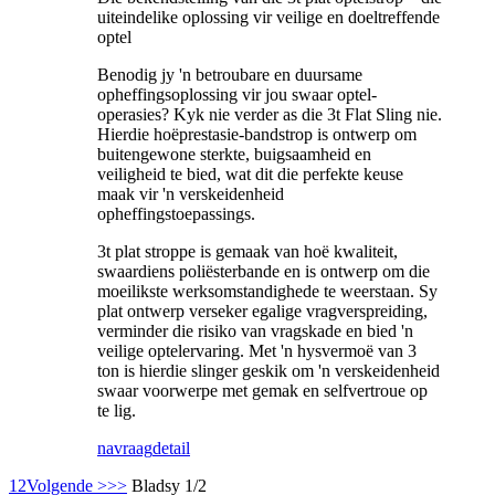
uiteindelike oplossing vir veilige en doeltreffende
optel
Benodig jy 'n betroubare en duursame
opheffingsoplossing vir jou swaar optel-
operasies? Kyk nie verder as die 3t Flat Sling nie.
Hierdie hoëprestasie-bandstrop is ontwerp om
buitengewone sterkte, buigsaamheid en
veiligheid te bied, wat dit die perfekte keuse
maak vir 'n verskeidenheid
opheffingstoepassings.
3t plat stroppe is gemaak van hoë kwaliteit,
swaardiens poliësterbande en is ontwerp om die
moeilikste werksomstandighede te weerstaan. Sy
plat ontwerp verseker egalige vragverspreiding,
verminder die risiko van vragskade en bied 'n
veilige optelervaring. Met 'n hysvermoë van 3
ton is hierdie slinger geskik om 'n verskeidenheid
swaar voorwerpe met gemak en selfvertroue op
te lig.
navraag
detail
1
2
Volgende >
>>
Bladsy 1/2