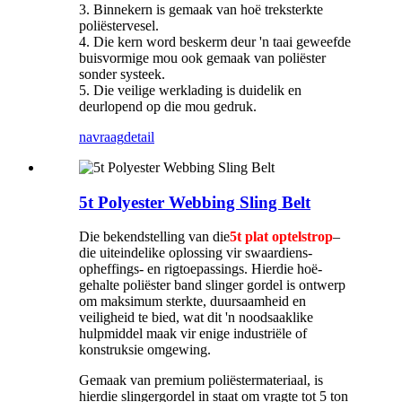
3. Binnekern is gemaak van hoë treksterkte
poliëstervesel.
4. Die kern word beskerm deur 'n taai geweefde
buisvormige mou ook gemaak van poliëster
sonder systeek.
5. Die veilige werklading is duidelik en
deurlopend op die mou gedruk.
navraag
detail
5t Polyester Webbing Sling Belt
Die bekendstelling van die
5t plat optelstrop
–
die uiteindelike oplossing vir swaardiens-
opheffings- en rigtoepassings. Hierdie hoë-
gehalte poliëster band slinger gordel is ontwerp
om maksimum sterkte, duursaamheid en
veiligheid te bied, wat dit 'n noodsaaklike
hulpmiddel maak vir enige industriële of
konstruksie omgewing.
Gemaak van premium poliëstermateriaal, is
hierdie slingergordel in staat om vragte tot 5 ton