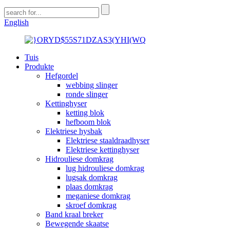
English
Tuis
Produkte
Hefgordel
webbing slinger
ronde slinger
Kettinghyser
ketting blok
hefboom blok
Elektriese hysbak
Elektriese staaldraadhyser
Elektriese kettinghyser
Hidrouliese domkrag
lug hidrouliese domkrag
lugsak domkrag
plaas domkrag
meganiese domkrag
skroef domkrag
Band kraal breker
Bewegende skaatse