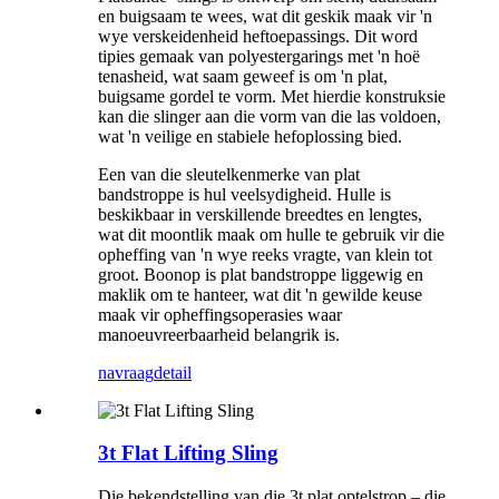
en buigsaam te wees, wat dit geskik maak vir 'n
wye verskeidenheid heftoepassings. Dit word
tipies gemaak van polyestergarings met 'n hoë
tenasheid, wat saam geweef is om 'n plat,
buigsame gordel te vorm. Met hierdie konstruksie
kan die slinger aan die vorm van die las voldoen,
wat 'n veilige en stabiele hefoplossing bied.
Een van die sleutelkenmerke van plat
bandstroppe is hul veelsydigheid. Hulle is
beskikbaar in verskillende breedtes en lengtes,
wat dit moontlik maak om hulle te gebruik vir die
opheffing van 'n wye reeks vragte, van klein tot
groot. Boonop is plat bandstroppe liggewig en
maklik om te hanteer, wat dit 'n gewilde keuse
maak vir opheffingsoperasies waar
manoeuvreerbaarheid belangrik is.
navraag
detail
3t Flat Lifting Sling
Die bekendstelling van die 3t plat optelstrop – die