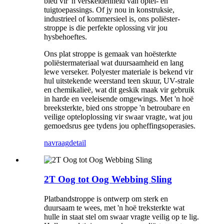
bied vir 'n verskeidenheid van optel- en
tuigtoepassings. Of jy nou in konstruksie,
industrieel of kommersieel is, ons poliëster-
stroppe is die perfekte oplossing vir jou
hysbehoeftes.
Ons plat stroppe is gemaak van hoësterkte
poliëstermateriaal wat duursaamheid en lang
lewe verseker. Polyester materiale is bekend vir
hul uitstekende weerstand teen skuur, UV-strale
en chemikalieë, wat dit geskik maak vir gebruik
in harde en veeleisende omgewings. Met 'n hoë
breeksterkte, bied ons stroppe 'n betroubare en
veilige opteloplossing vir swaar vragte, wat jou
gemoedsrus gee tydens jou opheffingsoperasies.
navraag
detail
2T Oog tot Oog Webbing Sling
Platbandstroppe is ontwerp om sterk en
duursaam te wees, met 'n hoë treksterkte wat
hulle in staat stel om swaar vragte veilig op te lig.