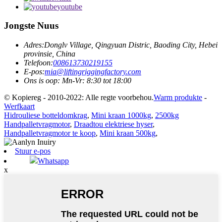
youtube
Jongste Nuus
Adres:
Donglv Village, Qingyuan Distric, Baoding City, Hebei
provinsie, China
Telefoon:
008613730219155
E-pos:
mia@liftingriggingfactory.com
Ons is oop: Mn-Vr: 8:30 tot 18:00
© Kopiereg - 2010-2022: Alle regte voorbehou.
Warm produkte
-
Werfkaart
Hidrouliese botteldomkrag
,
Mini kraan 1000kg
,
2500kg
Handpalletvragmotor
,
Draadtou elektriese hyser
,
Handpalletvragmotor te koop
,
Mini kraan 500kg
,
Stuur e-pos
Whatsapp
x