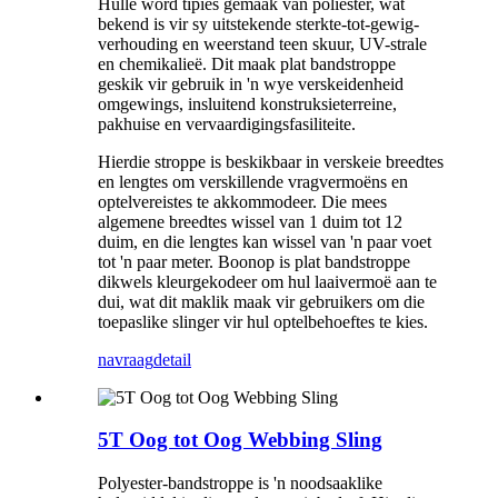
Hulle word tipies gemaak van poliëster, wat
bekend is vir sy uitstekende sterkte-tot-gewig-
verhouding en weerstand teen skuur, UV-strale
en chemikalieë. Dit maak plat bandstroppe
geskik vir gebruik in 'n wye verskeidenheid
omgewings, insluitend konstruksieterreine,
pakhuise en vervaardigingsfasiliteite.
Hierdie stroppe is beskikbaar in verskeie breedtes
en lengtes om verskillende vragvermoëns en
optelvereistes te akkommodeer. Die mees
algemene breedtes wissel van 1 duim tot 12
duim, en die lengtes kan wissel van 'n paar voet
tot 'n paar meter. Boonop is plat bandstroppe
dikwels kleurgekodeer om hul laaivermoë aan te
dui, wat dit maklik maak vir gebruikers om die
toepaslike slinger vir hul optelbehoeftes te kies.
navraag
detail
5T Oog tot Oog Webbing Sling
Polyester-bandstroppe is 'n noodsaaklike