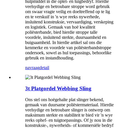
hulpmiddel in die optel- en tuigbedryf. Hierdie
veelsydige en betroubare stroppe word gebruik
om swaar vragte veilig en doeltreffend op te lig
en te verskuif in 'n wye reeks nywerhede,
insluitend konstruksie, vervaardiging, verskeping
en logistiek. Gemaak van hoë kwaliteit
poliësterbande, bied hierdie stroppe talle
voordele, insluitend sterkte, duursaamheid en
buigsaamheid. In hierdie artikel sal ons die
kenmerke en voordele van poliësterbandstroppe
ondersoek, sowel as hul toepassings, behoorlike
gebruik en instandhouding.
navraag
detail
3t Platgordel Webbing Sling
Ons stel ons hoëgehalte plat slinger bekend,
gemaak van duursame poliëstermateriaal. Hierdie
veelsydige en betroubare slinger is ontwerp om
maksimum sterkte en stabiliteit te bied vir 'n wye
reeks ophef- en tuigtoepassings. Of jy nou in die
konstruksie-, nywerheids- of kommersiële bedryf