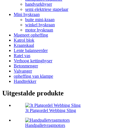
handvurkhyser
semi elektriese stapelaar
Mini hyskraan
buite mini-kraan
winkel hyskraan
motor hyskraan
Magneet opheffing
Katrol blok
Kraanskaal
Lente balanseerder
Ratel vas
Verhoog kettinghyser
Betonmenger
Valvanger
opheffing van klampe
Handtrekker
Uitgestalde produkte
3t Platgordel Webbing Sling
Handpalletvragmotors