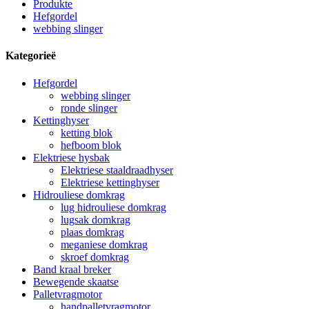
Produkte
Hefgordel
webbing slinger
Kategorieë
Hefgordel
webbing slinger
ronde slinger
Kettinghyser
ketting blok
hefboom blok
Elektriese hysbak
Elektriese staaldraadhyser
Elektriese kettinghyser
Hidrouliese domkrag
lug hidrouliese domkrag
lugsak domkrag
plaas domkrag
meganiese domkrag
skroef domkrag
Band kraal breker
Bewegende skaatse
Palletvragmotor
handpalletvragmotor