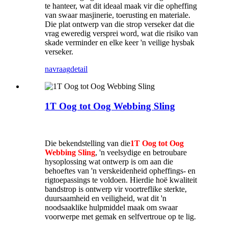
te hanteer, wat dit ideaal maak vir die opheffing
van swaar masjinerie, toerusting en materiale.
Die plat ontwerp van die strop verseker dat die
vrag eweredig versprei word, wat die risiko van
skade verminder en elke keer 'n veilige hysbak
verseker.
navraag
detail
1T Oog tot Oog Webbing Sling
Die bekendstelling van die
1T Oog tot Oog
Webbing Sling
, 'n veelsydige en betroubare
hysoplossing wat ontwerp is om aan die
behoeftes van 'n verskeidenheid opheffings- en
rigtoepassings te voldoen. Hierdie hoë kwaliteit
bandstrop is ontwerp vir voortreflike sterkte,
duursaamheid en veiligheid, wat dit 'n
noodsaaklike hulpmiddel maak om swaar
voorwerpe met gemak en selfvertroue op te lig.