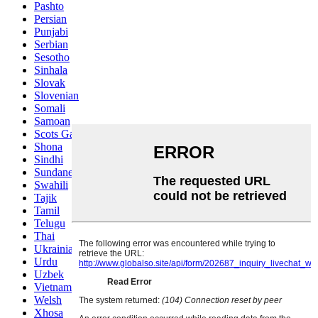
Pashto
Persian
Punjabi
Serbian
Sesotho
Sinhala
Slovak
Slovenian
Somali
Samoan
Scots Gaelic
Shona
Sindhi
Sundanese
Swahili
Tajik
Tamil
Telugu
Thai
Ukrainian
Urdu
Uzbek
Vietnamese
Welsh
Xhosa