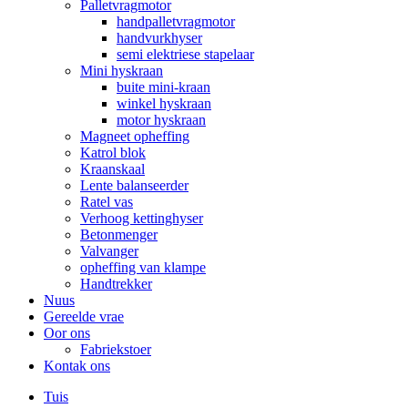
Palletvragmotor
handpalletvragmotor
handvurkhyser
semi elektriese stapelaar
Mini hyskraan
buite mini-kraan
winkel hyskraan
motor hyskraan
Magneet opheffing
Katrol blok
Kraanskaal
Lente balanseerder
Ratel vas
Verhoog kettinghyser
Betonmenger
Valvanger
opheffing van klampe
Handtrekker
Nuus
Gereelde vrae
Oor ons
Fabriekstoer
Kontak ons
Tuis