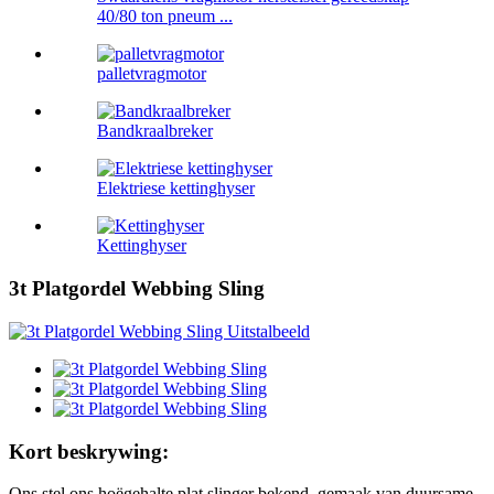
40/80 ton pneum ...
palletvragmotor
Bandkraalbreker
Elektriese kettinghyser
Kettinghyser
3t Platgordel Webbing Sling
Kort beskrywing:
Ons stel ons hoëgehalte plat slinger bekend, gemaak van duursame