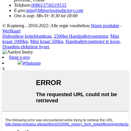
Telefoon:
008613730219155
E-pos:
mia@liftingriggingfactory.com
Ons is oop: Mn-Vr: 8:30 tot 18:00
© Kopiereg - 2010-2022: Alle regte voorbehou.
Warm produkte
-
Werfkaart
Hidrouliese botteldomkrag
,
2500kg Handpalletvragmotor
,
Mini
kraan 1000kg
,
Mini kraan 500kg
,
Handpalletvragmotor te koop
,
Draadtou elektriese hyser
,
Stuur e-pos
Whatsapp
x