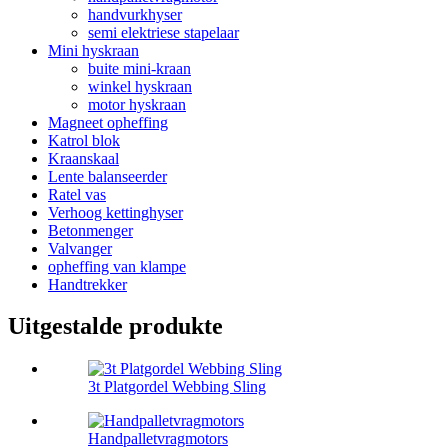
handvurkhyser
semi elektriese stapelaar
Mini hyskraan
buite mini-kraan
winkel hyskraan
motor hyskraan
Magneet opheffing
Katrol blok
Kraanskaal
Lente balanseerder
Ratel vas
Verhoog kettinghyser
Betonmenger
Valvanger
opheffing van klampe
Handtrekker
Uitgestalde produkte
3t Platgordel Webbing Sling
Handpalletvragmotors