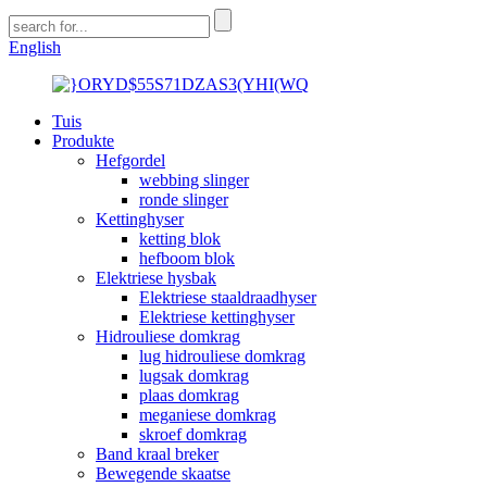
English
Tuis
Produkte
Hefgordel
webbing slinger
ronde slinger
Kettinghyser
ketting blok
hefboom blok
Elektriese hysbak
Elektriese staaldraadhyser
Elektriese kettinghyser
Hidrouliese domkrag
lug hidrouliese domkrag
lugsak domkrag
plaas domkrag
meganiese domkrag
skroef domkrag
Band kraal breker
Bewegende skaatse