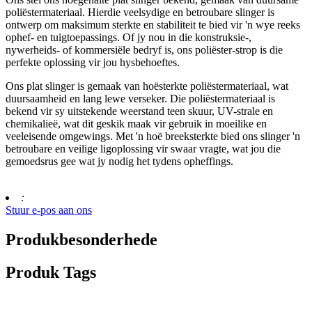
poliëstermateriaal. Hierdie veelsydige en betroubare slinger is
ontwerp om maksimum sterkte en stabiliteit te bied vir 'n wye reeks
ophef- en tuigtoepassings. Of jy nou in die konstruksie-,
nywerheids- of kommersiële bedryf is, ons poliëster-strop is die
perfekte oplossing vir jou hysbehoeftes.
Ons plat slinger is gemaak van hoësterkte poliëstermateriaal, wat
duursaamheid en lang lewe verseker. Die poliëstermateriaal is
bekend vir sy uitstekende weerstand teen skuur, UV-strale en
chemikalieë, wat dit geskik maak vir gebruik in moeilike en
veeleisende omgewings. Met 'n hoë breeksterkte bied ons slinger 'n
betroubare en veilige ligoplossing vir swaar vragte, wat jou die
gemoedsrus gee wat jy nodig het tydens opheffings.
:
Stuur e-pos aan ons
Produkbesonderhede
Produk Tags