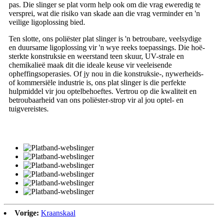
pas. Die slinger se plat vorm help ook om die vrag eweredig te
versprei, wat die risiko van skade aan die vrag verminder en 'n
veilige ligoplossing bied.
Ten slotte, ons poliëster plat slinger is 'n betroubare, veelsydige
en duursame ligoplossing vir 'n wye reeks toepassings. Die hoë-
sterkte konstruksie en weerstand teen skuur, UV-strale en
chemikalieë maak dit die ideale keuse vir veeleisende
opheffingsoperasies. Of jy nou in die konstruksie-, nywerheids-
of kommersiële industrie is, ons plat slinger is die perfekte
hulpmiddel vir jou optelbehoeftes. Vertrou op die kwaliteit en
betroubaarheid van ons poliëster-strop vir al jou optel- en
tuigvereistes.
Vorige:
Kraanskaal