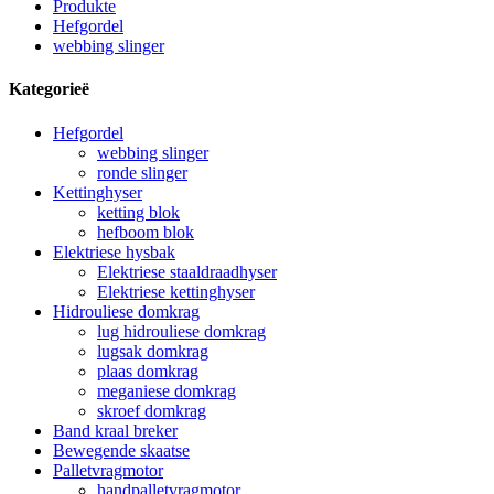
Produkte
Hefgordel
webbing slinger
Kategorieë
Hefgordel
webbing slinger
ronde slinger
Kettinghyser
ketting blok
hefboom blok
Elektriese hysbak
Elektriese staaldraadhyser
Elektriese kettinghyser
Hidrouliese domkrag
lug hidrouliese domkrag
lugsak domkrag
plaas domkrag
meganiese domkrag
skroef domkrag
Band kraal breker
Bewegende skaatse
Palletvragmotor
handpalletvragmotor