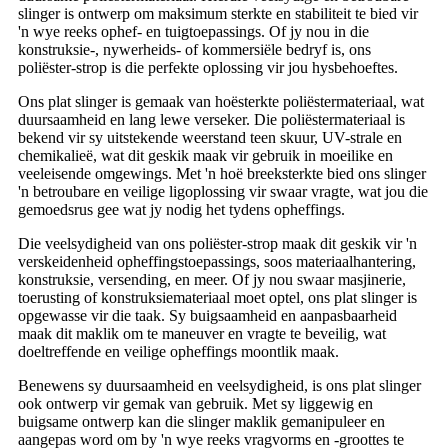
slinger is ontwerp om maksimum sterkte en stabiliteit te bied vir
'n wye reeks ophef- en tuigtoepassings. Of jy nou in die
konstruksie-, nywerheids- of kommersiële bedryf is, ons
poliëster-strop is die perfekte oplossing vir jou hysbehoeftes.
Ons plat slinger is gemaak van hoësterkte poliëstermateriaal, wat
duursaamheid en lang lewe verseker. Die poliëstermateriaal is
bekend vir sy uitstekende weerstand teen skuur, UV-strale en
chemikalieë, wat dit geskik maak vir gebruik in moeilike en
veeleisende omgewings. Met 'n hoë breeksterkte bied ons slinger
'n betroubare en veilige ligoplossing vir swaar vragte, wat jou die
gemoedsrus gee wat jy nodig het tydens opheffings.
Die veelsydigheid van ons poliëster-strop maak dit geskik vir 'n
verskeidenheid opheffingstoepassings, soos materiaalhantering,
konstruksie, versending, en meer. Of jy nou swaar masjinerie,
toerusting of konstruksiemateriaal moet optel, ons plat slinger is
opgewasse vir die taak. Sy buigsaamheid en aanpasbaarheid
maak dit maklik om te maneuver en vragte te beveilig, wat
doeltreffende en veilige opheffings moontlik maak.
Benewens sy duursaamheid en veelsydigheid, is ons plat slinger
ook ontwerp vir gemak van gebruik. Met sy liggewig en
buigsame ontwerp kan die slinger maklik gemanipuleer en
aangepas word om by 'n wye reeks vragvorms en -groottes te