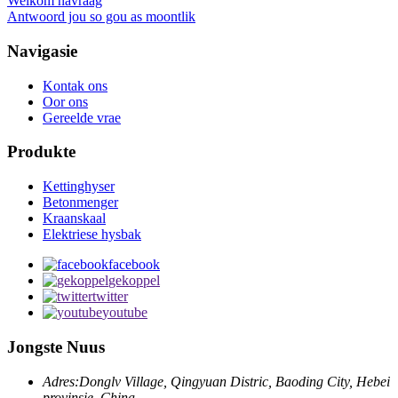
Welkom navraag
Antwoord jou so gou as moontlik
Navigasie
Kontak ons
Oor ons
Gereelde vrae
Produkte
Kettinghyser
Betonmenger
Kraanskaal
Elektriese hysbak
facebook
gekoppel
twitter
youtube
Jongste Nuus
Adres:
Donglv Village, Qingyuan Distric, Baoding City, Hebei
provinsie, China