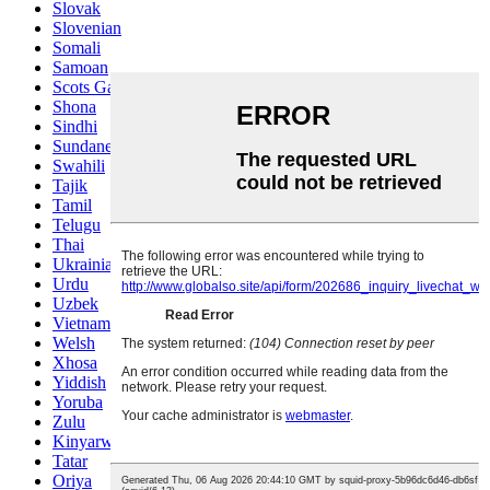
Slovak
Slovenian
Somali
Samoan
Scots Gaelic
Shona
Sindhi
Sundanese
Swahili
Tajik
Tamil
Telugu
Thai
Ukrainian
Urdu
Uzbek
Vietnamese
Welsh
Xhosa
Yiddish
Yoruba
Zulu
Kinyarwanda
Tatar
Oriya